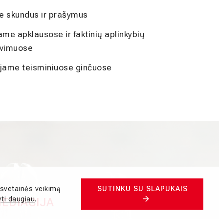
 skundus ir prašymus
ame apklausose ir faktinių aplinkybių
avimuose
jame teisminiuose ginčuose
 svetainės veikimą
SUTINKU SU SLAPUKAIS
yti daugiau
.
EDIACIJA