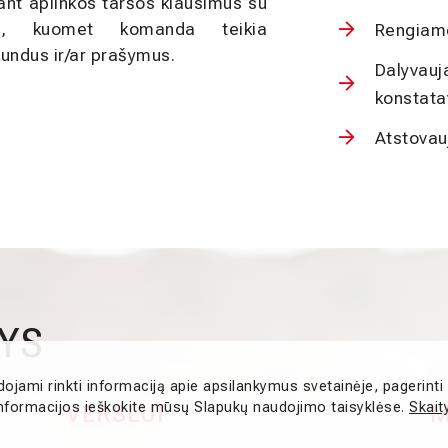
ant aplinkos taršos klausimus su
is, kuomet komanda teikia
Rengiame
kundus ir/ar prašymus.
Dalyvauj
konstat
Atstovau
TYS
dojami rinkti informaciją apie apsilankymus svetainėje, pagerinti
u informacijos ieškokite mūsų Slapukų naudojimo taisyklėse.
Skait
VERSLUI
M