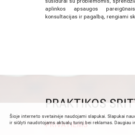
susidurai su problemomis, sprendži
aplinkos apsaugos pareigūna
konsultacijas ir pagalbą, rengiami s
PRAKTIKOS SRI
Šioje interneto svetainėje naudojami slapukai. Slapukai nau
ir siūlyti naudotojams aktualų turinį bei reklamas. Daugia
PRIVATIEMS