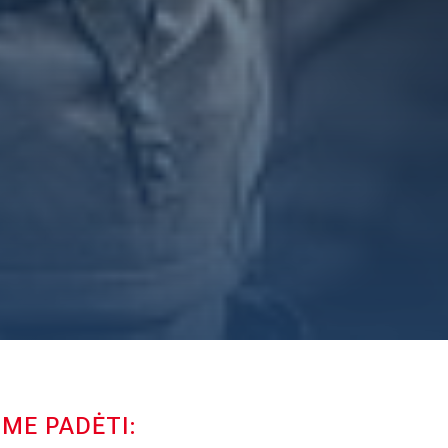
IME PADĖTI: