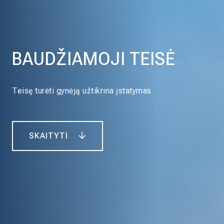
BAUDŽIAMOJI TEISĖ
Teisę turėti gynėją užtikrina įstatymas
SKAITYTI